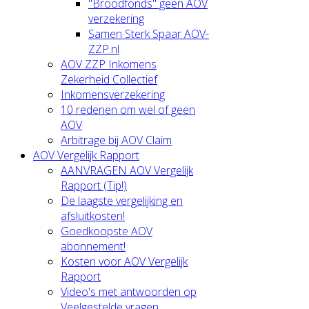
"Broodfonds" geen AOV
verzekering
Samen Sterk Spaar AOV-
ZZP.nl
AOV ZZP Inkomens
Zekerheid Collectief
Inkomensverzekering
10 redenen om wel of geen
AOV
Arbitrage bij AOV Claim
AOV Vergelijk Rapport
AANVRAGEN AOV Vergelijk
Rapport (Tip!)
De laagste vergelijking en
afsluitkosten!
Goedkoopste AOV
abonnement!
Kosten voor AOV Vergelijk
Rapport
Video's met antwoorden op
Veelgestelde vragen