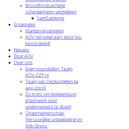
Broodfondsachtige
schenkkringen vergelijken
SamSamkring
Ervaringen
Klanten ervaringen
AOV Verzekeraars door jou
beoordeeld!
Nieuws
Blog AOV
Over ons
Even voorstellen: Team
AOV-ZZP.nl
Team van Deskundigen bij
aov-zzp.nl
Zo trots om betekenisvol
goed werk voor
ondernemers te doen!
Ondernemerschap,
Persoonlijke ontwikkeling en
Anti Stress