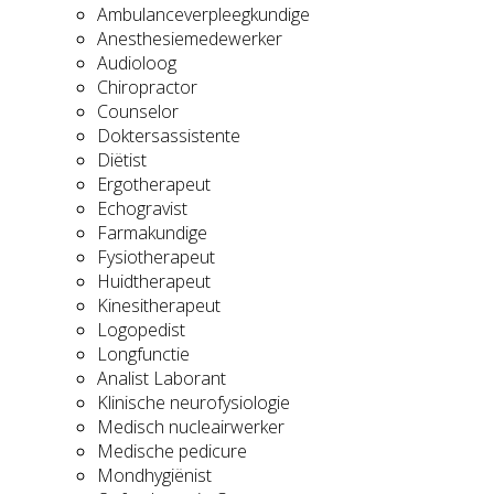
Ambulanceverpleegkundige
Anesthesiemedewerker
Audioloog
Chiropractor
Counselor
Doktersassistente
Diëtist
Ergotherapeut
Echogravist
Farmakundige
Fysiotherapeut
Huidtherapeut
Kinesitherapeut
Logopedist
Longfunctie
Analist Laborant
Klinische neurofysiologie
Medisch nucleairwerker
Medische pedicure
Mondhygiënist