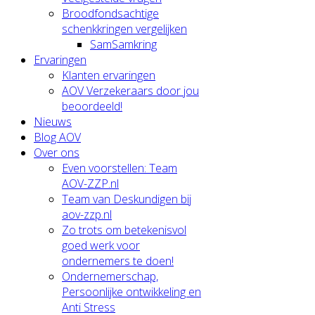
Broodfondsachtige
schenkkringen vergelijken
SamSamkring
Ervaringen
Klanten ervaringen
AOV Verzekeraars door jou
beoordeeld!
Nieuws
Blog AOV
Over ons
Even voorstellen: Team
AOV-ZZP.nl
Team van Deskundigen bij
aov-zzp.nl
Zo trots om betekenisvol
goed werk voor
ondernemers te doen!
Ondernemerschap,
Persoonlijke ontwikkeling en
Anti Stress