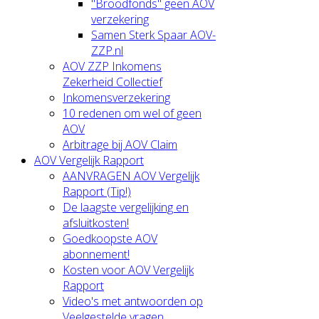
"Broodfonds" geen AOV
verzekering
Samen Sterk Spaar AOV-
ZZP.nl
AOV ZZP Inkomens
Zekerheid Collectief
Inkomensverzekering
10 redenen om wel of geen
AOV
Arbitrage bij AOV Claim
AOV Vergelijk Rapport
AANVRAGEN AOV Vergelijk
Rapport (Tip!)
De laagste vergelijking en
afsluitkosten!
Goedkoopste AOV
abonnement!
Kosten voor AOV Vergelijk
Rapport
Video's met antwoorden op
Veelgestelde vragen