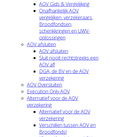
AOV Gids & Vergelijking
Onafhankelijk AOV
vergelijken: verzekeraars,
Broodfondsen,
schenkkringen en UWV-
oplossingen
AOV afsluiten
AOV afsluiten
Sluit nooit rechtstreeks een
AOV af!
DGA, de BV en de AOV
verzekering
AOV Oversluiten
Execution Only AOV
Alternatief voor de AOV
verzekering
Alternatief voor de AOV
verzekering
Verschillen tussen AOV en
Broodfonds!