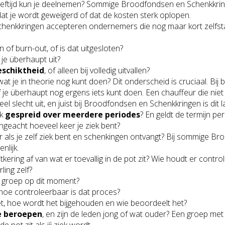
e leeftijd kun je deelnemen? Sommige Broodfondsen en Schenkkr
at je wordt geweigerd of dat de kosten sterk oplopen.
Schenkkringen accepteren ondernemers die nog maar kort zelfst
n of burn-out, of is dat uitgesloten?
je überhaupt uit?
eschiktheid
, of alleen bij volledig uitvallen?
wat je in theorie nog kunt doen? Dit onderscheid is cruciaal. Bij 
 überhaupt nog ergens iets kunt doen. Een chauffeur die niet me
el slecht uit, en juist bij Broodfondsen en Schenkkringen is dit lan
ok
gespreid over meerdere periodes
? En geldt de termijn p
ngeacht hoeveel keer je ziek bent?
or als je zelf ziek bent en schenkingen ontvangt? Bij sommige 
nlijk.
 uitkering af van wat er toevallig in de pot zit? Wie houdt er cont
ling zelf?
 groep op dit moment?
 hoe controleerbaar is dat proces?
et, hoe wordt het bijgehouden en wie beoordeelt het?
e beroepen
, en zijn de leden jong of wat ouder? Een groep me