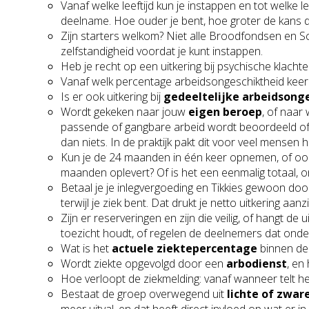
Vanaf welke leeftijd kun je instappen en tot welk
deelname. Hoe ouder je bent, hoe groter de kans d
Zijn starters welkom? Niet alle Broodfondsen en 
zelfstandigheid voordat je kunt instappen.
Heb je recht op een uitkering bij psychische klachte
Vanaf welk percentage arbeidsongeschiktheid keer 
Is er ook uitkering bij
gedeeltelijke arbeidsong
Wordt gekeken naar jouw
eigen beroep
, of naar 
passende of gangbare arbeid wordt beoordeeld of je
dan niets. In de praktijk pakt dit voor veel mensen he
Kun je de 24 maanden in één keer opnemen, of o
maanden oplevert? Of is het een eenmalig totaal, o
Betaal je je inlegvergoeding en Tikkies gewoon do
terwijl je ziek bent. Dat drukt je netto uitkering aanzie
Zijn er reserveringen en zijn die veilig, of hangt de
toezicht houdt, of regelen de deelnemers dat onder
Wat is het
actuele ziektepercentage
binnen de
Wordt ziekte opgevolgd door een
arbodienst
, en
Hoe verloopt de ziekmelding: vanaf wanneer telt h
Bestaat de groep overwegend uit
lichte of zwar