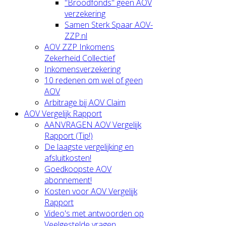
"Broodfonds" geen AOV
verzekering
Samen Sterk Spaar AOV-
ZZP.nl
AOV ZZP Inkomens
Zekerheid Collectief
Inkomensverzekering
10 redenen om wel of geen
AOV
Arbitrage bij AOV Claim
AOV Vergelijk Rapport
AANVRAGEN AOV Vergelijk
Rapport (Tip!)
De laagste vergelijking en
afsluitkosten!
Goedkoopste AOV
abonnement!
Kosten voor AOV Vergelijk
Rapport
Video's met antwoorden op
Veelgestelde vragen