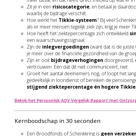
meer uitval, en dat heeft direct invloed op wat er in d
Zit je in een
risicocategorie
, en betaal je daard
waarbij de bijdrage verschilt.
Hoe werkt het
Tikkie-systeem
? Bij veel Schenkk
als er meer mensen tegelijk ziek zijn, krijg je meer T
Hoe heeft het ziektepercentage zich ontwikkeld
si
een waarschuwingssignaal.
Zijn de
inlegvergoedingen
(want dat is de juiste
je meer over de financiële gezondheid van de groe
Zijn er ooit
bijdrageverhogingen
doorgevoerd, e
vertrouwen. Eén dat dit niet communiceert, niet.
Groeit het aantal deelnemers nog, of loopt het lan
gedeeltelijk in loondienst of bereiken de pensioeng
stijgend ziektepercentage én hogere Tikkie
Bekijk het Persoonlijk AOV Vergelijk Rapport met Ontzor
Kernboodschap in 30 seconden
Een Broodfonds of Schenkkring is
geen verzeke