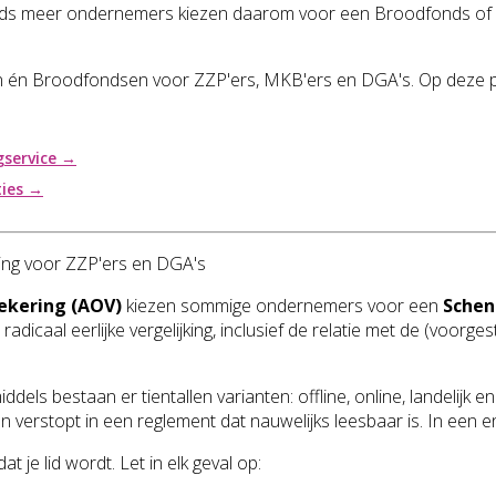
Steeds meer ondernemers kiezen daarom voor een Broodfonds of 
én Broodfondsen voor ZZP'ers, MKB'ers en DGA's. Op deze pagina 
gservice →
ties →
king voor ZZP'ers en DGA's
ekering (AOV)
kiezen sommige ondernemers voor een
Schen
adicaal eerlijke vergelijking, inclusief de relatie met de (voorge
ddels bestaan er tientallen varianten: offline, online, landelijk 
erstopt in een reglement dat nauwelijks leesbaar is. In een enk
 je lid wordt. Let in elk geval op: