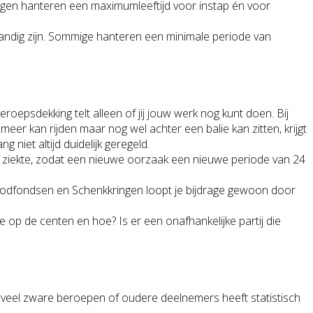
ingen hanteren een maximumleeftijd voor instap én voor
andig zijn. Sommige hanteren een minimale periode van
beroepsdekking telt alleen of jij jouw werk nog kunt doen. Bij
er kan rijden maar nog wel achter een balie kan zitten, krijgt
g niet altijd duidelijk geregeld.
er ziekte, zodat een nieuwe oorzaak een nieuwe periode van 24
Broodfondsen en Schenkkringen loopt je bijdrage gewoon door
role op de centen en hoe? Is er een onafhankelijke partij die
t veel zware beroepen of oudere deelnemers heeft statistisch