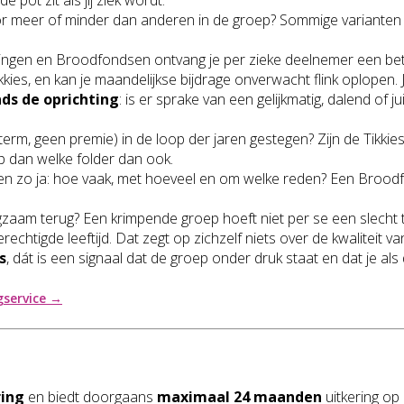
e pot zit als jíj ziek wordt.
oor meer of minder dan anderen in de groep? Sommige varianten 
ringen en Broodfondsen ontvang je per zieke deelnemer een betal
ikkies, en kan je maandelijkse bijdrage onverwacht flink oplopen. J
nds de oprichting
: is er sprake van een gelijkmatig, dalend of j
 term, geen premie) in de loop der jaren gestegen? Zijn de Tikki
p dan welke folder dan ook.
n zo ja: hoe vaak, met hoeveel en om welke reden? Een Broodfo
gzaam terug? Een krimpende groep hoeft niet per se een slecht 
erechtigde leeftijd. Dat zegt op zichzelf niets over de kwalitei
s
, dát is een signaal dat de groep onder druk staat en dat je a
gservice →
ring
en biedt doorgaans
maximaal 24 maanden
uitkering op