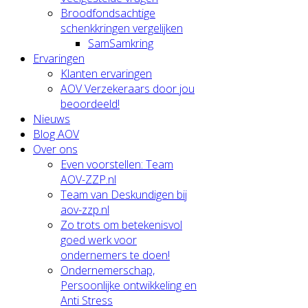
Broodfondsachtige
schenkkringen vergelijken
SamSamkring
Ervaringen
Klanten ervaringen
AOV Verzekeraars door jou
beoordeeld!
Nieuws
Blog AOV
Over ons
Even voorstellen: Team
AOV-ZZP.nl
Team van Deskundigen bij
aov-zzp.nl
Zo trots om betekenisvol
goed werk voor
ondernemers te doen!
Ondernemerschap,
Persoonlijke ontwikkeling en
Anti Stress